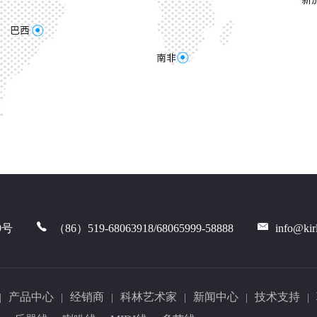
9号
（86）519-68063918/68065999-58888
info@kir
产品中心
经销商
科林艺术家
新闻中心
技术支持
|
|
|
|
|
|