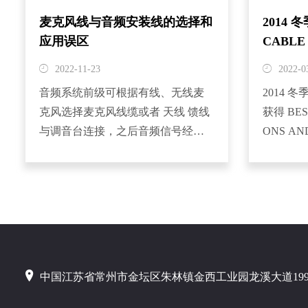
麦克风线与音频安装线的选择和
2014 
应用误区
CABLE 
BEST 
2022-11-23
2022-0
音频系统前级可根据有线、无线麦
2014 冬
克风选择麦克风线缆或者 天线 馈线
获得 BEST
与调音台连接，之后音频信号经过
ONS AN
各类音频设备的处理，传输到功率
品-最佳乐
放大器，这部分的连接可以选择音
季NAMM
频安装线、网线等。专业麦克风...
的安纳海
的...
中国江苏省常州市金坛区朱林镇金西工业园龙溪大道19