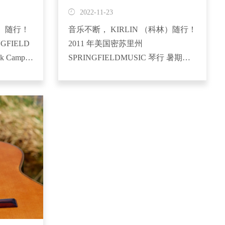
福尼亚州...
2022-11-23
林）随行！
音乐不断， KIRLIN （科林）随行！
GFIELD
2011 年美国密苏里州
Camp,
SPRINGFIELDMUSIC 琴行 暑期举
nt, Doyle
办的
ober
RockCamp,ConservatoryRedCarpetEvent,DoyleD
The MelodyBoberClinic 的 4 期活动中
均使...