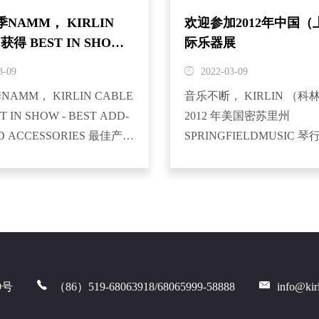
冬季NAMM， KIRLIN
欢迎参加2012年中国（
获得 BEST IN SHOW -
际乐器展
ADD-ON
3-09
2022-03-09
季NAMM， KIRLIN CABLE
音乐不断， KIRLIN （
 IN SHOW - BEST ADD-
2012 年美国密苏里州
D ACCESSORIES 最佳产
SPRINGFIELDMUSIC 
器配件产品奖 2014年的冬
办的
于1/23/2014 在美国南加州
RockCamp,ConservatoryRedC
姆市拉开了序幕。为期4天
The MelodyBoberClinic 
均使...
9号
（86）519-68063918/68065999-58888
info@kir