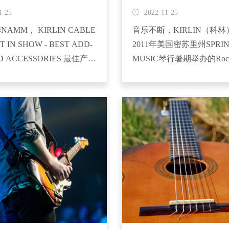
福尼亚州...
1-25
2022-11-25
季NAMM， KIRLIN CABLE
音乐不断，KIRLIN（科
 IN SHOW - BEST ADD-
2011年美国密苏里州SPRIN
D ACCESSORIES 最佳产
MUSIC琴行暑期举办的Rock 
器配件产品奖 2014年的冬
Conservatory Red Carpet Eve
于1/23/2014 在美国南加州
Dykes Clinic , The Melody B
姆市拉开了序幕。为期4天
Clinic 的4期活动中均...