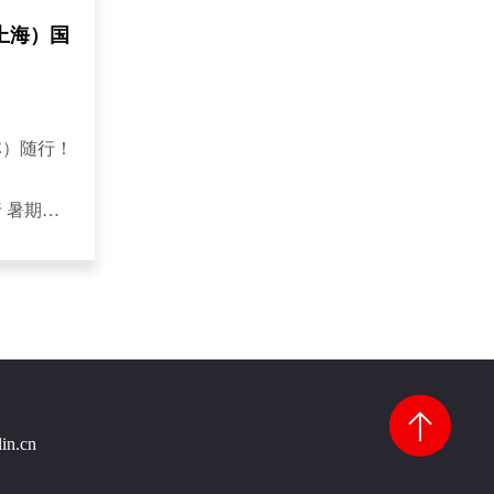
上海）国
科林）随行！
琴行 暑期举
arpetEvent,DoyleDykesClinic,
的 4 期活动中
lin.cn