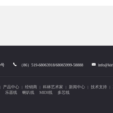
9号
（86）519-68063918/68065999-58888
info@kir
产品中心
经销商
科林艺术家
新闻中心
技术支持
|
|
|
|
|
|
乐器线
喇叭线
MIDI线
多芯线