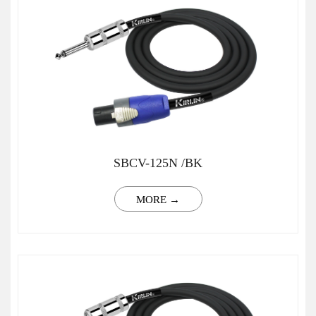
SBCV-125N /BK
MORE →