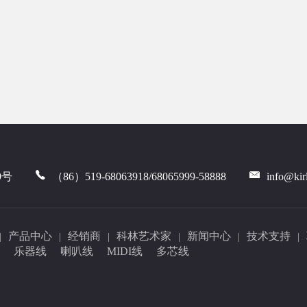
9号
（86）519-68063918/68065999-58888
info@kir
产品中心
经销商
科林艺术家
新闻中心
技术支持
|
|
|
|
|
|
乐器线
喇叭线
MIDI线
多芯线