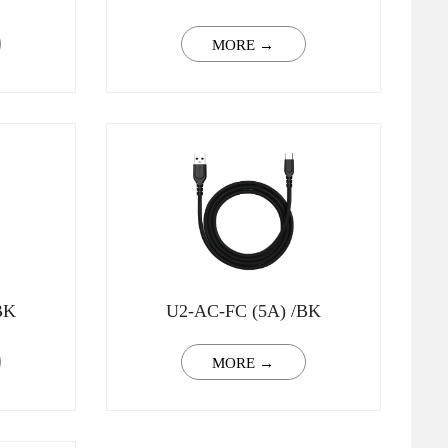
MORE →
BK
U2-AC-FC (5A) /BK
MORE →