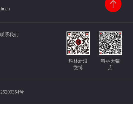
lin.cn
联系我们
科林新浪
科林天猫
微博
店
25209354号