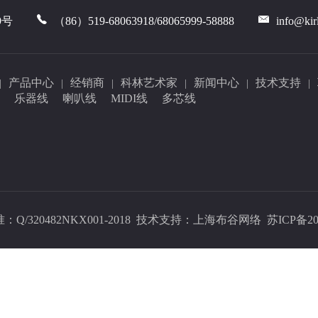
9号
（86）519-68063918/68065999-58888
info@kir
产品中心
经销商
科林艺术家
新闻中心
技术支持
|
|
|
|
|
|
乐器线
喇叭线
MIDI线
多芯线
320482NKX001-2018 技术支持：
上海布谷网络
苏ICP备20