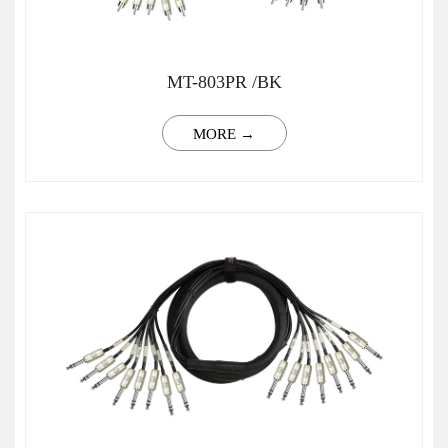
MT-803PR /BK
MORE →