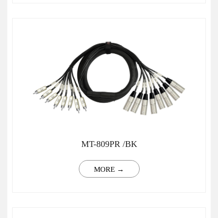
MT-809PR /BK
MORE →