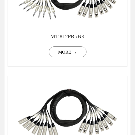
MT-812PR /BK
MORE →