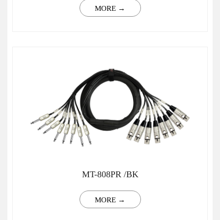
MORE →
MT-808PR /BK
MORE →