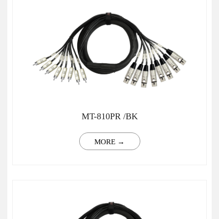
MT-810PR /BK
MORE →