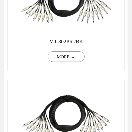
MT-802PR /BK
MORE →