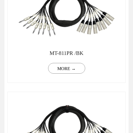
MT-811PR /BK
MORE →