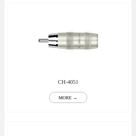
CH-4051
MORE →