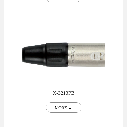
X-3213PB
MORE →