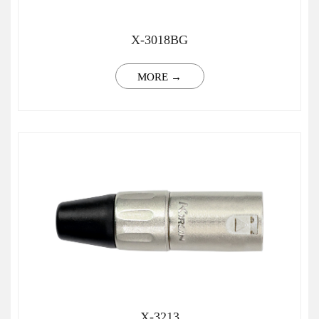
X-3018BG
MORE →
X-3213